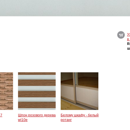
У
в
R
ш
K7
Шпон розового дерева
Белому шкафу - белый
wl10e
ротанг