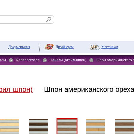
Дизайнерам
Магазинам
Документация
алы
Rattanprestige
Панели (акрил-шпон)
Шпон американского 
рил-шпон)
— Шпон американского ореха