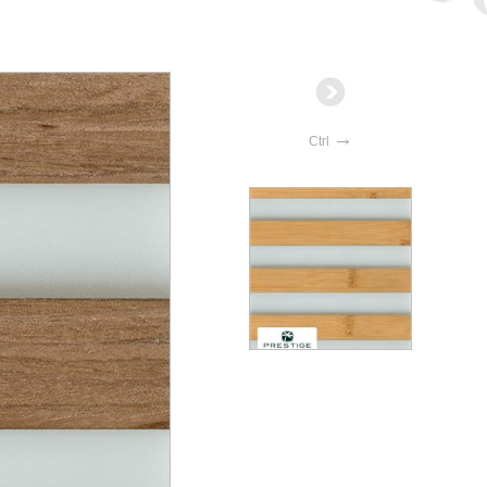
→
Ctrl