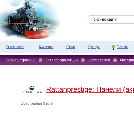
О компании
Качество
Стиль
Бренды
Эскизы
Главная страница
Каталог продукции
Фотогалерея
Матери
Rattanprestige:
Панели (ак
фотография 3 из 5