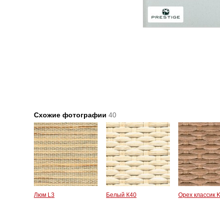
Схожие фотографии
40
Люм L3
Белый К40
Орех классик 