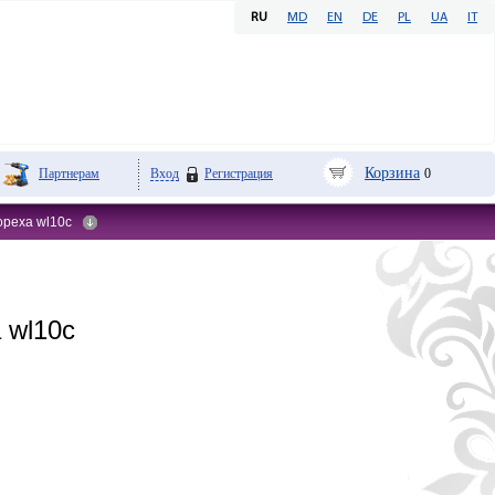
RU
MD
EN
DE
PL
UA
IT
Корзина
Партнерам
Вход
Регистрация
0
ореха wl10c
 wl10c