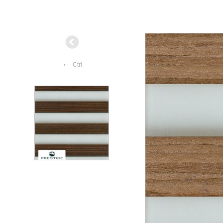
←
Ctrl