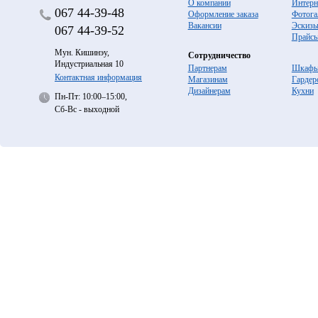
О компании
Интерн
067
44-39-48
Оформление заказа
Фотога
Вакансии
Эскиз
067
44-39-52
Прайс
Мун. Кишинэу,
Сотрудничество
Индустриальная 10
Партнерам
Шкафы
Контактная информация
Магазинам
Гардер
Дизайнерам
Кухни
Пн-Пт: 10:00–15:00,
Сб-Вс - выходной