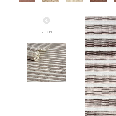
←
Ctrl