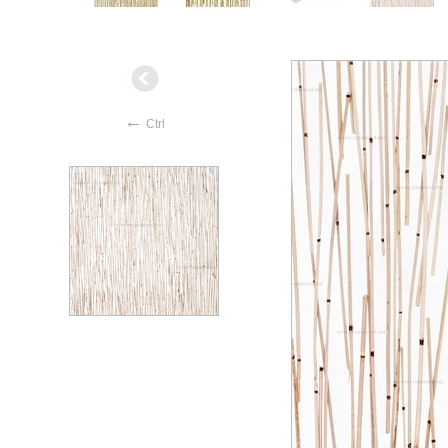
←
Ctrl