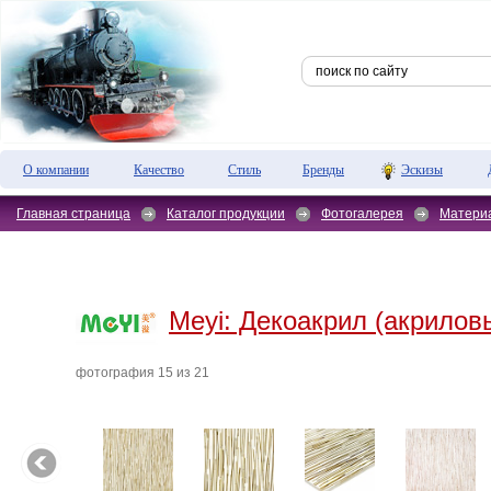
О компании
Качество
Стиль
Бренды
Эскизы
Главная страница
Каталог продукции
Фотогалерея
Матери
Meyi:
Декоакрил (акрилов
фотография 15 из 21