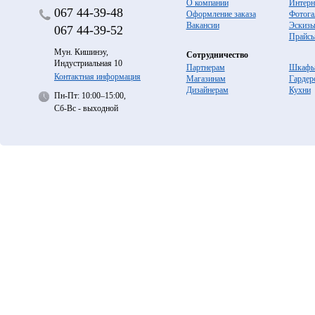
О компании
Интерн
067
44-39-48
Оформление заказа
Фотога
Вакансии
Эскиз
067
44-39-52
Прайс
Мун. Кишинэу,
Сотрудничество
Индустриальная 10
Партнерам
Шкафы
Контактная информация
Магазинам
Гардер
Дизайнерам
Кухни
Пн-Пт: 10:00–15:00,
Сб-Вс - выходной