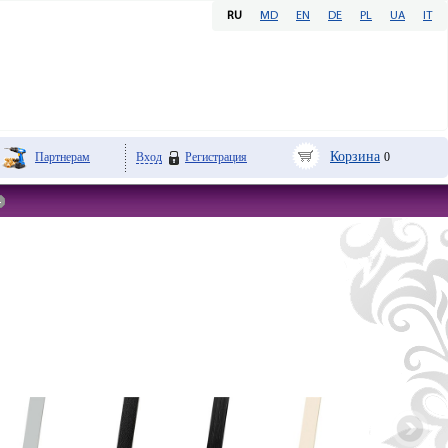
RU
MD
EN
DE
PL
UA
IT
Корзина
Партнерам
Вход
Регистрация
0