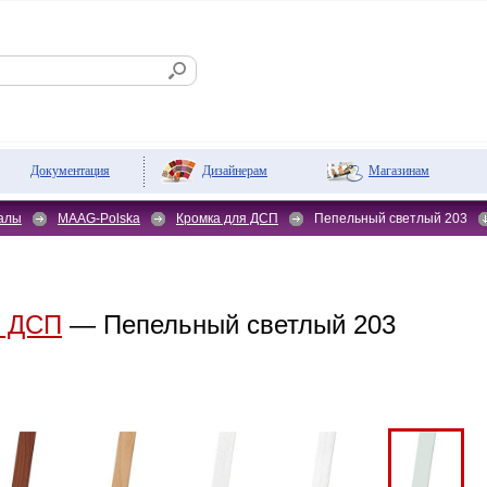
Дизайнерам
Магазинам
Документация
алы
MAAG-Polska
Кромка для ДСП
Пепельный светлый 203
я ДСП
— Пепельный светлый 203