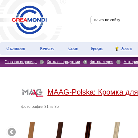
О компании
Качество
Стиль
Бренды
Эскизы
Главная страница
Каталог продукции
Фотогалерея
Матери
MAAG-Polska:
Кромка дл
фотография 31 из 35