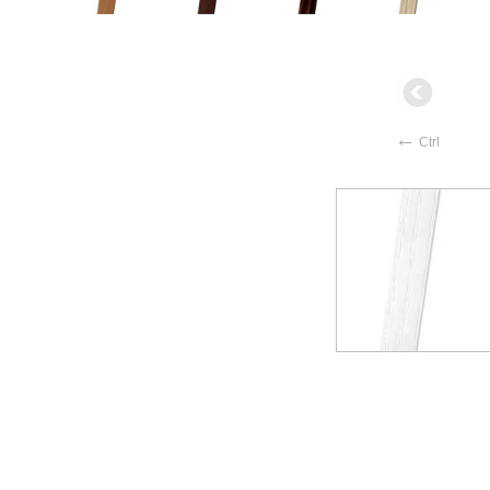
←
Ctrl