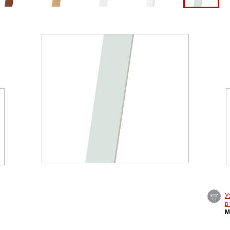
У
в
M