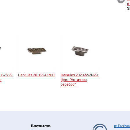
в
S
-36ZN29.
Herkules 2016-94ZN31
Herkules 2023-55ZN29.
е
Цвет "Античное
серебро"
Покупателю
на Faceboo