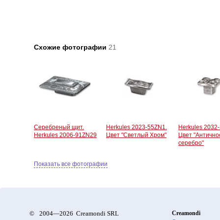
Схожие фотографии
21
Серебреный щит.
Herkules 2023-55ZN1.
Herkules 2032
Herkules 2006-91ZN29
Цвет "Светлый Хром"
Цвет "Антично
серебро"
Показать все фотографии
©
2004—2026 Creamondi SRL
Creamondi