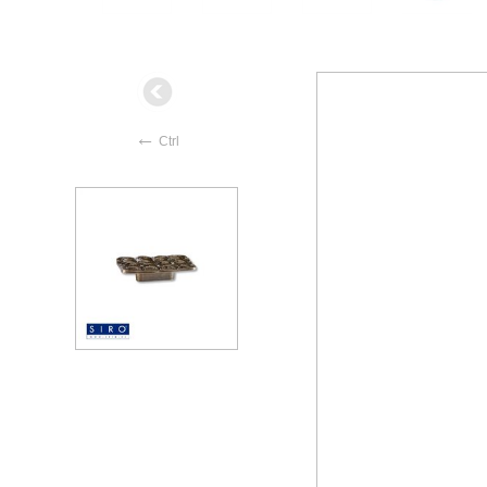
←
Ctrl