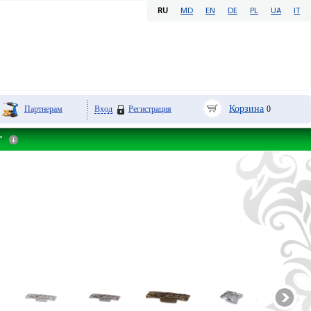
RU
MD
EN
DE
PL
UA
IT
Корзина
Партнерам
Вход
Регистрация
0
"