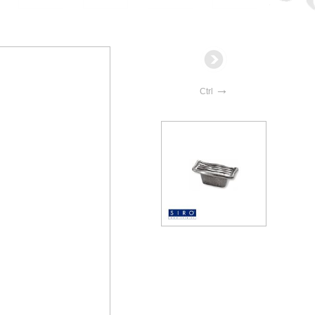
→
Ctrl