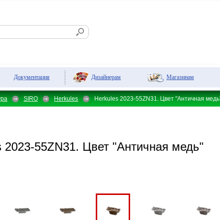
Дизайнерам
Магазинам
Документация
ура
SIRO
Herkules
Herkules 2023-55ZN31. Цвет "Античная медь
 2023-55ZN31. Цвет "Античная медь"