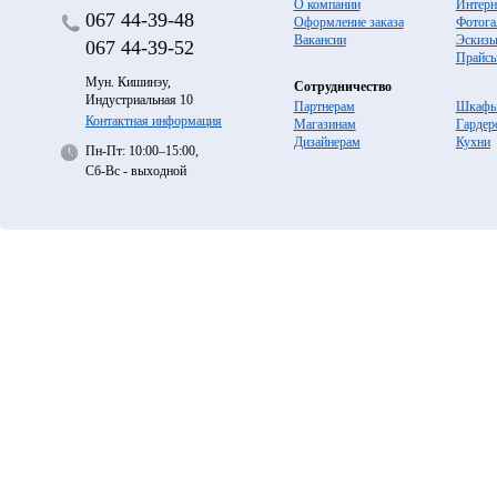
О компании
Интерн
067
44-39-48
Оформление заказа
Фотога
Вакансии
Эскиз
067
44-39-52
Прайс
Мун. Кишинэу,
Сотрудничество
Индустриальная 10
Партнерам
Шкафы
Контактная информация
Магазинам
Гардер
Дизайнерам
Кухни
Пн-Пт: 10:00–15:00,
Сб-Вс - выходной