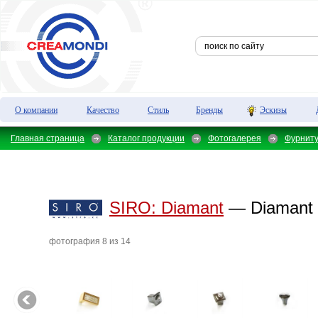
О компании
Качество
Стиль
Бренды
Эскизы
Главная страница
Каталог продукции
Фотогалерея
Фурнит
SIRO:
Diamant
— Diamant 
фотография 8 из 14