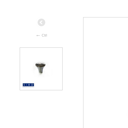
←
Ctrl