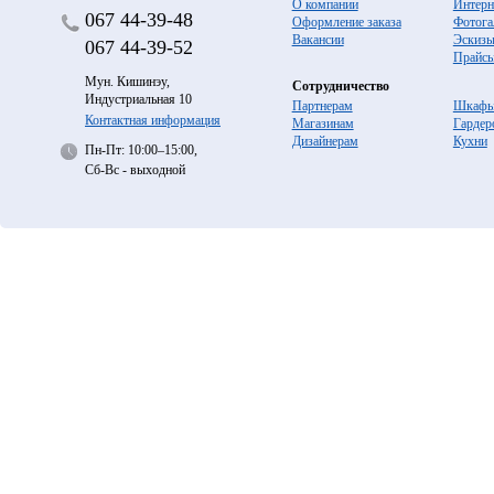
О компании
Интерн
067
44-39-48
Оформление заказа
Фотога
Вакансии
Эскиз
067
44-39-52
Прайс
Мун. Кишинэу,
Сотрудничество
Индустриальная 10
Партнерам
Шкафы
Контактная информация
Магазинам
Гардер
Дизайнерам
Кухни
Пн-Пт: 10:00–15:00,
Сб-Вс - выходной