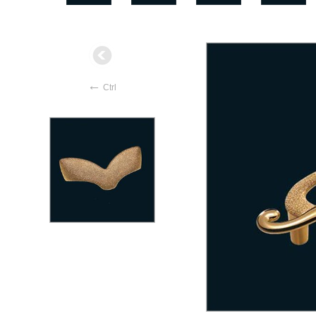
←
Ctrl