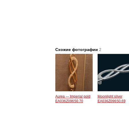
Схожие фотографии
2
Aurea — Imperial gold
Moonlight silver
EA036Z096S0.70
EA036Z096S0.69