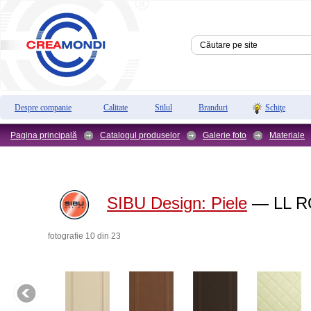
Despre companie
Calitate
Stilul
Branduri
Schiţe
Pagina principală
Catalogul produselor
Galerie foto
Materiale
SIBU Design:
Piele
— LL R
fotografie 10 din 23