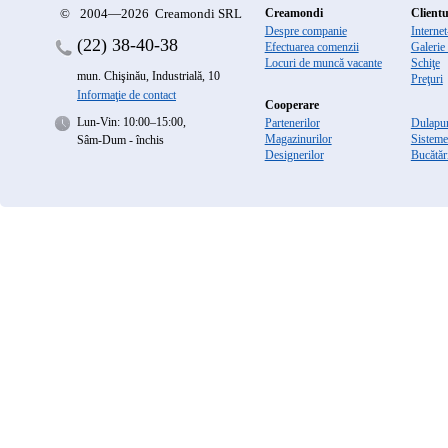
©
2004—2026 Creamondi SRL
Creamondi
Clientu
Despre companie
Interne
(22)
38-40-38
Efectuarea comenzii
Galerie
Locuri de muncă vacante
Schiţe
mun. Chişinău, Industrială, 10
Preţuri
Informaţie de contact
Cooperare
Lun-Vin: 10:00–15:00,
Partenerilor
Dulapur
Magazinurilor
Sisteme
Sâm-Dum - închis
Designerilor
Bucătăr