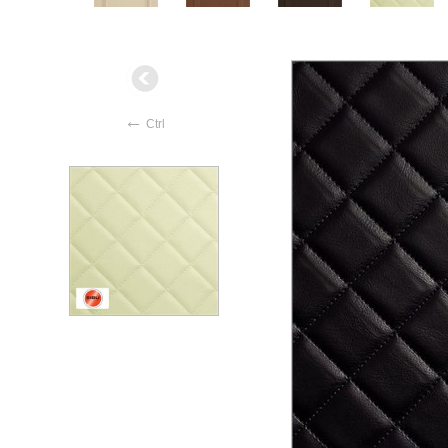
←
Ctrl