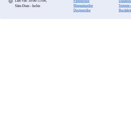
Lun-Vin: 10:00–15:00,
Partenerilor
Dulapuri 
Magazinurilor
Sisteme 
Sâm-Dum - închis
Designerilor
Bucătării