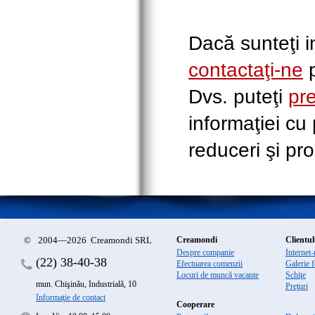
Dacă sunteţi 
contactaţi-ne
p
Dvs. puteţi
pr
informaţiei cu 
reduceri şi pr
©
2004—2026 Creamondi SRL
Creamondi
Clientul
Despre companie
Internet
(22)
38-40-38
Efectuarea comenzii
Galerie f
Locuri de muncă vacante
Schiţe
mun. Chişinău, Industrială, 10
Preţuri
Informaţie de contact
Cooperare