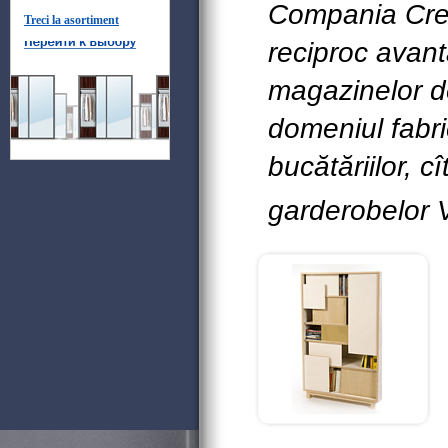
Compania Cre
Treci la asortiment
reciproc avan
magazinelor de
domeniul fabric
bucătăriilor, c
garderobelor