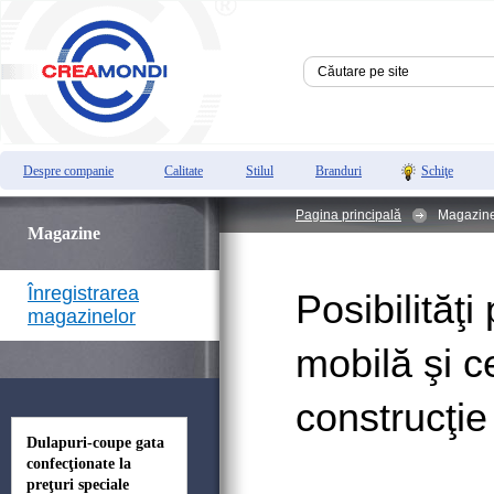
Despre companie
Calitate
Stilul
Branduri
Schiţe
Pagina principală
Magazin
Magazine
Înregistrarea
Posibilităţ
magazinelor
mobilă şi c
construcţie
Dulapuri-coupe gata
confecţionate la
preţuri speciale