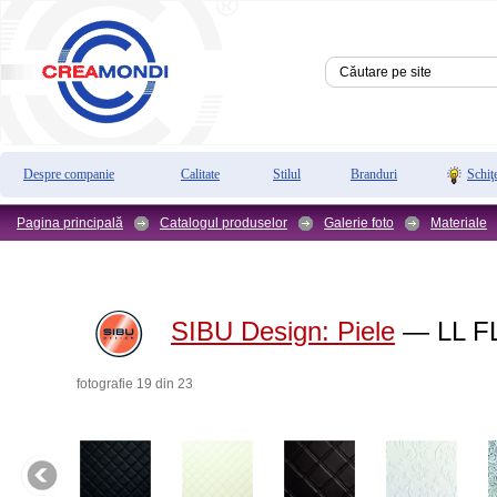
Despre companie
Calitate
Stilul
Branduri
Schiţ
Pagina principală
Catalogul produselor
Galerie foto
Materiale
SIBU Design:
Piele
— LL FL
fotografie 19 din 23