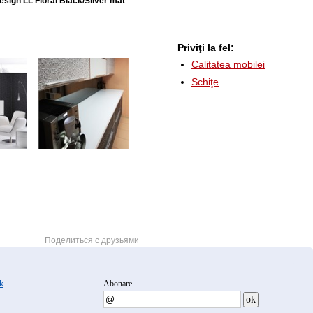
esign LL Floral Black/Silver mat
Priviţi la fel:
Calitatea mobilei
Schiţe
Поделиться с друзьями
k
Abonare