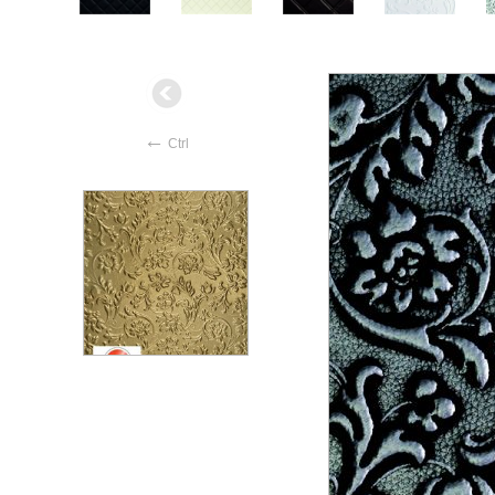
←
Ctrl