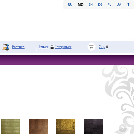
RU
MD
EN
DE
PL
UA
IT
Coş
Parteneri
Intrare
Înregistrare
0