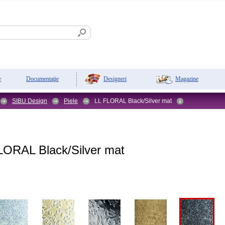
Designeri
Magazine
e
Documentaţie
SIBU Design
Piele
LL FLORAL Black/Silver mat
ORAL Black/Silver mat