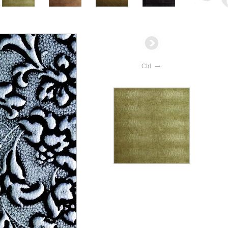
→
Ctrl