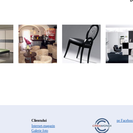
D
Clientului
pe Faceboo
Internet-magazin
Galerie foto