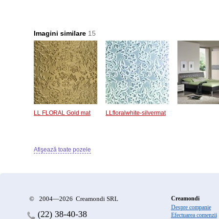
Imagini similare
15
LL FLORAL Gold mat
LLfloralwhite-silvermat
Afişează toate pozele
©
2004—2026 Creamondi SRL
Creamondi
Despre companie
(22)
38-40-38
Efectuarea comenzii