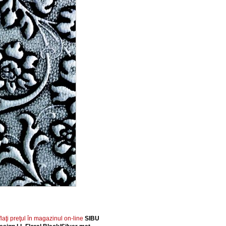
flaţi preţul în magazinul on-line
SIBU