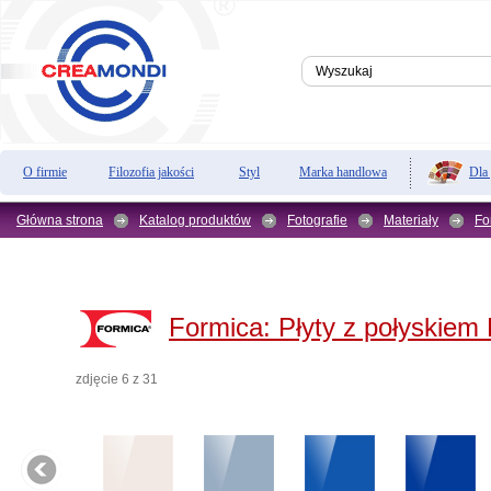
Dla
O firmie
Filozofia jakości
Styl
Marka handlowa
Główna strona
Katalog produktów
Fotografie
Materiały
Fo
Formica:
Płyty z połyskiem
zdjęcie 6 z 31