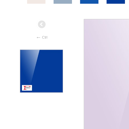
←
Ctrl