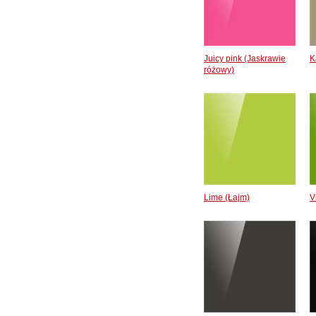
Juicy pink (Jaskrawie
K
różowy)
Lime (Łajm)
V