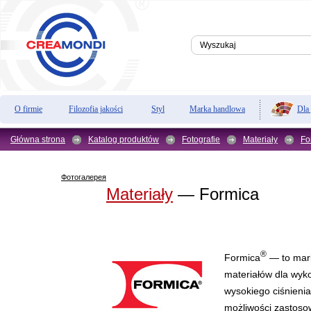
Dla
O firmie
Filozofia jakości
Styl
Marka handlowa
Główna strona
Katalog produktów
Fotografie
Materiały
Fo
Фотогалерея
Materiały
— Formica
®
Formica
— to mark
materiałów dla wyk
wysokiego ciśnieni
możliwości zastoso