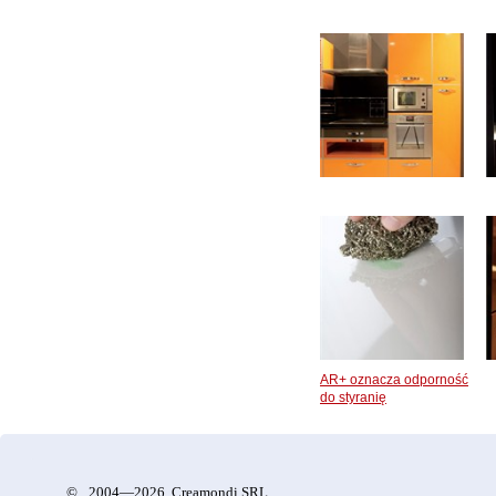
AR+ oznacza odporność
do styranię
©
2004—2026 Creamondi SRL