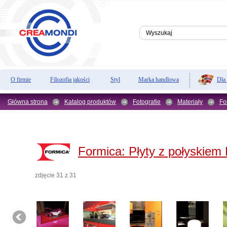
Dla
O firmie
Filozofia jakości
Styl
Marka handlowa
Główna strona
Katalog produktów
Fotografie
Materiały
Fo
Formica:
Płyty z połyskiem
zdjęcie 31 z 31