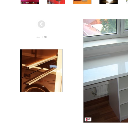
←
Ctrl