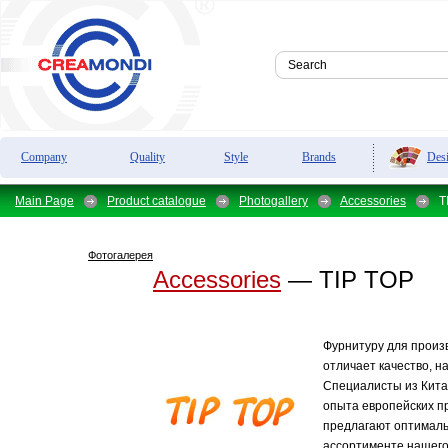
Des
Company
Quality
Style
Brands
Main Page
Product catalogue
Photogallery
Accessories
T
Фотогалерея
Accessories
— TIP TOP
Фурнитуру для произв
отличает качество, н
Специалисты из Кита
опыта европейских п
предлагают оптималь
ассортименте нашего