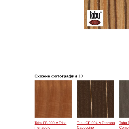
Схожие фотографии
10
Tabu FB-009-A Frise
Tabu CE-004-A Zebrano
Tabu 
menaggio
Capuccino
Como