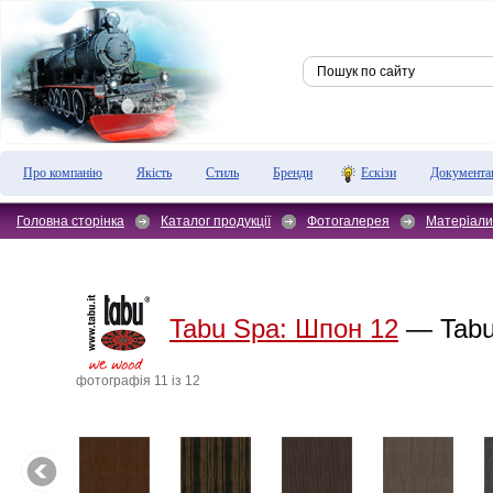
Про компанію
Якість
Стиль
Бренди
Ескізи
Документа
Головна сторінка
Каталог продукції
Фотогалерея
Матеріали
Tabu Spa:
Шпон 12
— Tabu
фотографiя 11 iз 12