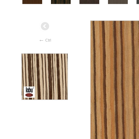
←
Ctrl