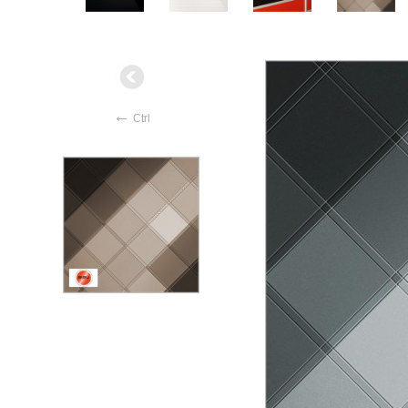
←
Ctrl