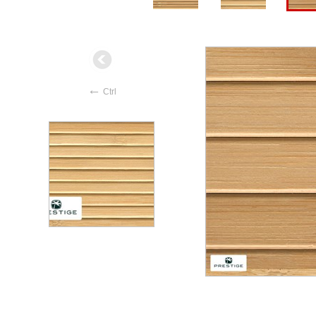
←
Ctrl