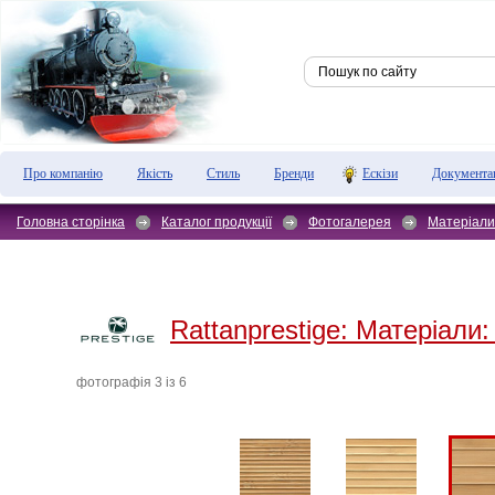
Про компанію
Якість
Стиль
Бренди
Ескізи
Документа
Головна сторінка
Каталог продукції
Фотогалерея
Матеріали
Rattanprestige:
Матеріали:
фотографiя 3 iз 6