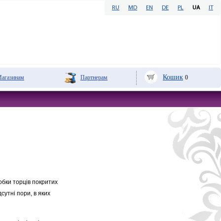
RU
MD
EN
DE
PL
UA
IT
Кошик
aгазинам
Партнерам
0
бки торців покритих
дсутні пори, в яких