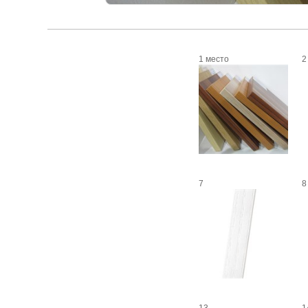
1 место
2
7
8