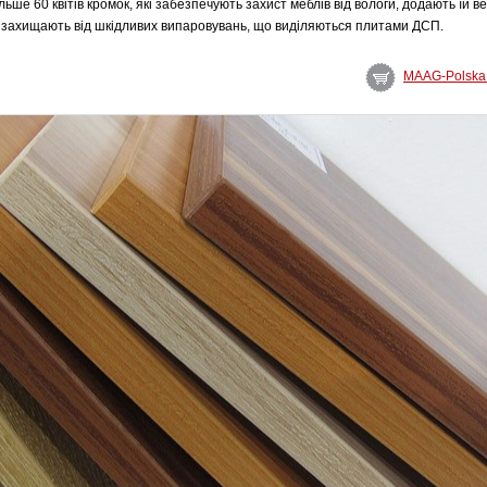
ьше 60 квітів кромок, які забезпечують захист меблів від вологи, додають їй вел
ож захищають від шкідливих випаровувань, що виділяються плитами ДСП.
MAAG-Polska