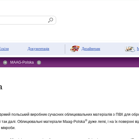
Дизайнерам
М
Ескізи
Документація
MAAG-Polska
a
домий польський виробник сучасних облицювальних матеріалів з ПВХ для обро
®
 так далі. Облицювальні матеріали Maag-Polska
дуже легкі, і на їх поверхні ві
 мікроби.