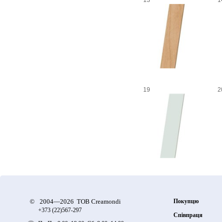
13
1
19
2
©
2004—2026 ТОВ Creamondi
Покупцю
+373 (22)
567-297
Співпраця