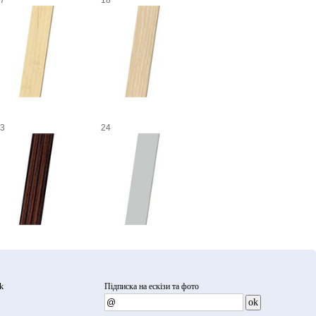
7
18
3
24
k
Підписка на ескізи та фото