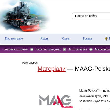
Про компанію
Якість
Стиль
Бренди
Головна сторінка
Каталог продукції
Фотогалерея
Матеріали
Фотогалерея
Матеріали
— MAAG-Polsk
®
Maag-Polska
— це ві
ламінатом ДСП, MDF і
зазвичай «кубляться»