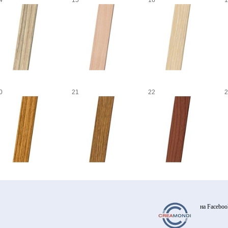
4
15
16
1
0
21
22
2
на Faceboo