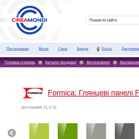
Про компанію
Якість
Стиль
Бренди
Ескізи
Документа
Головна сторінка
Каталог продукції
Фотогалерея
Матеріали
Formica:
Глянцеві панелі 
фотографiя 21 iз 31