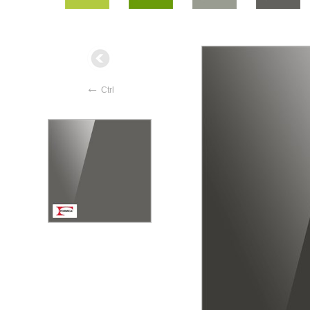
←
Ctrl