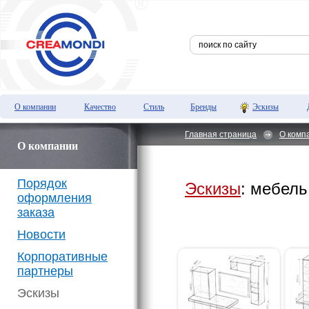
О компании
Качество
Стиль
Бренды
Эскизы
Главная страница
О комп
О компании
Порядок
Эскизы
: мебель
оформления
заказа
Новости
Корпоративные
партнеры
Эскизы