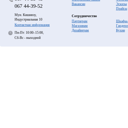
Вакансии
Эскизы
067
44-39-52
Прайсы
Мун. Кишинэу,
Сотрудничество
Индустриальная 10
Партнерам
Шкафы-
Контактная информация
Магазинам
Гардеро
Дизайнерам
Кухни
Пн-Пт: 10:00–15:00,
Сб-Вс - выходной