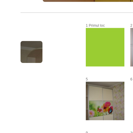
1 Primul loc
2
5
6