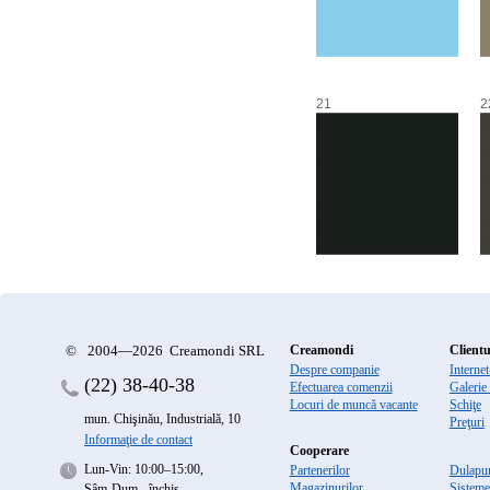
21
2
©
2004—2026 Creamondi SRL
Creamondi
Clientu
Despre companie
Interne
(22)
38-40-38
Efectuarea comenzii
Galerie
Locuri de muncă vacante
Schiţe
mun. Chişinău, Industrială, 10
Preţuri
Informaţie de contact
Cooperare
Lun-Vin: 10:00–15:00,
Partenerilor
Dulapur
Magazinurilor
Sisteme
Sâm-Dum - închis