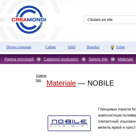
Despre companie
Calitate
Stilul
Branduri
Schiţe
Pagina principală
Catalogul produselor
Galerie foto
Materiale
Galerie
foto
Materiale
— NOBILE
Глянцевые панели No
композитным полимер
элегантный, изыскан
мебель яркой и прес