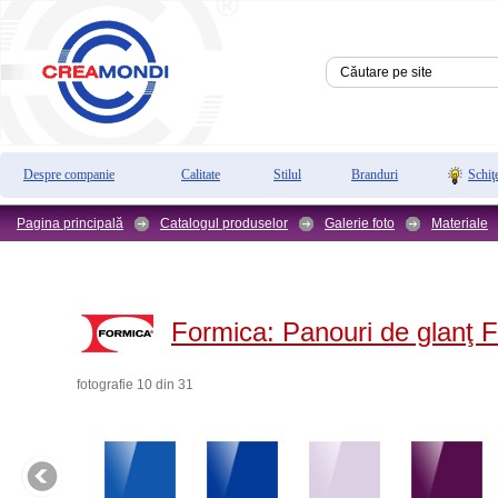
Despre companie
Calitate
Stilul
Branduri
Schiţ
Pagina principală
Catalogul produselor
Galerie foto
Materiale
Formica:
Panouri de glanţ 
fotografie 10 din 31