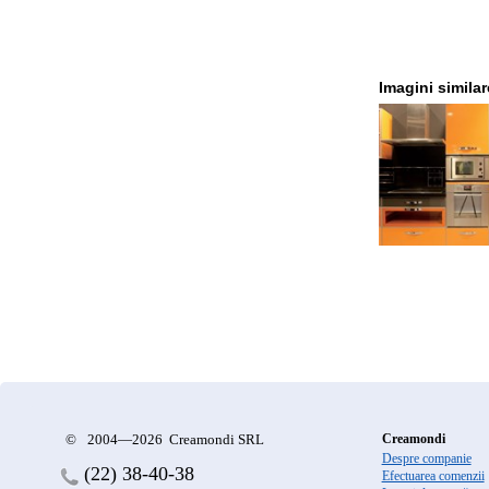
Imagini simila
©
2004—2026 Creamondi SRL
Creamondi
Despre companie
(22)
38-40-38
Efectuarea comenzii