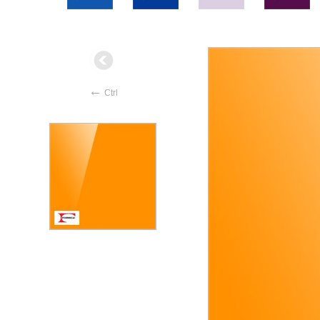
←
Ctrl