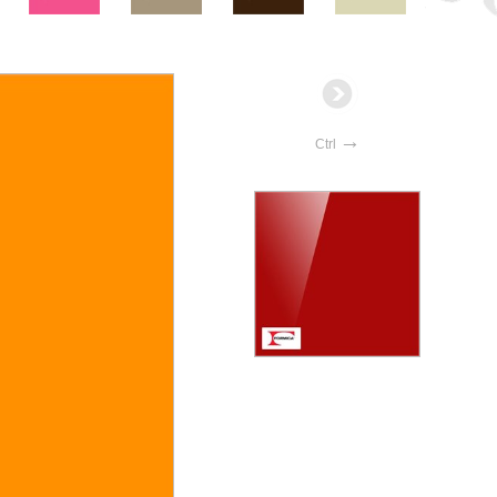
→
Ctrl