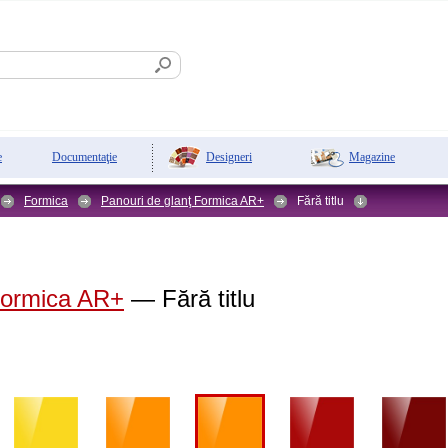
Designeri
Magazine
e
Documentaţie
Formica
Panouri de glanţ Formica AR+
Fără titlu
Formica AR+
— Fără titlu