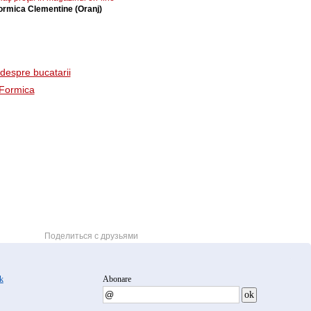
ormica Clementine (Oranj)
 despre bucatarii
 Formica
Поделиться с друзьями
k
Abonare