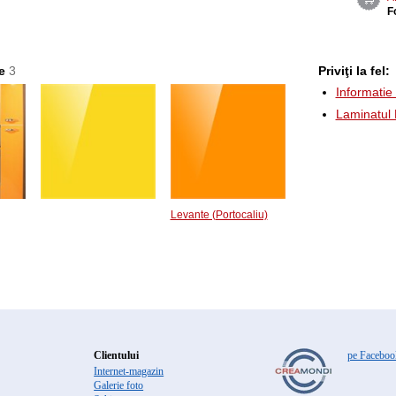
F
re
3
Priviţi la fel:
Informatie
Laminatul
Levante (Portocaliu)
Clientului
pe Faceboo
Internet-magazin
Galerie foto