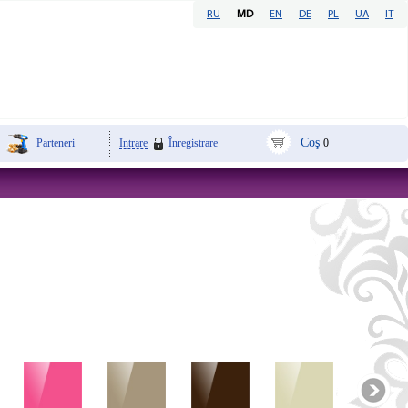
RU
MD
EN
DE
PL
UA
IT
Coş
Parteneri
Intrare
Înregistrare
0