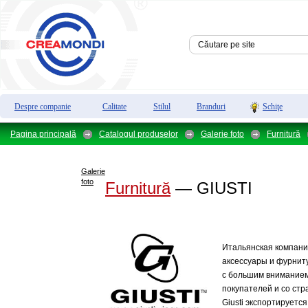
Despre companie
Calitate
Stilul
Branduri
Schiţe
Pagina principală
Catalogul produselor
Galerie foto
Furnitură
Galerie
foto
Furnitură
— GIUSTI
Итальянская компания
аксессуары и фурниту
с большим вниманием
покупателей и со стр
Giusti экспортируетс