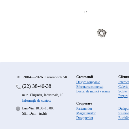
17
©
2004—2026 Creamondi SRL
Creamondi
Clientu
Despre companie
Interne
(22)
38-40-38
Efectuarea comenzii
Galerie
Locuri de muncă vacante
Schiţe
mun. Chişinău, Industrială, 10
Preţuri
Informaţie de contact
Cooperare
Lun-Vin: 10:00–15:00,
Partenerilor
Dulapur
Magazinurilor
Sisteme
Sâm-Dum - închis
Designerilor
Bucătăr