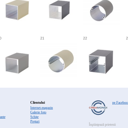
0
21
22
2
Clientului
pe Faceboo
Internet-magazin
Galerie foto
ante
Schiţe
Preţuri
Înştiinţează prietenii