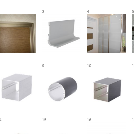
3
4
5
9
10
1
4
15
16
1