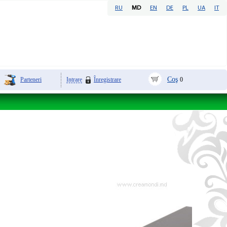
RU
MD
EN
DE
PL
UA
IT
Coş
Parteneri
Intrare
Înregistrare
0