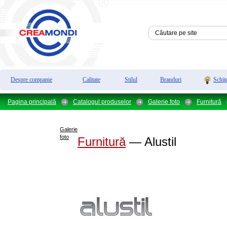
Despre companie
Calitate
Stilul
Branduri
Schiţ
Pagina principală
Catalogul produselor
Galerie foto
Furnitură
Galerie
foto
Furnitură
— Alustil