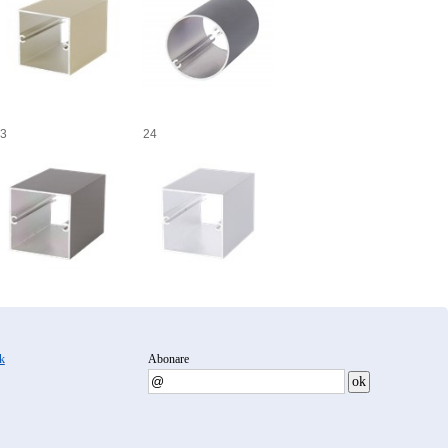
3
24
k
Abonare