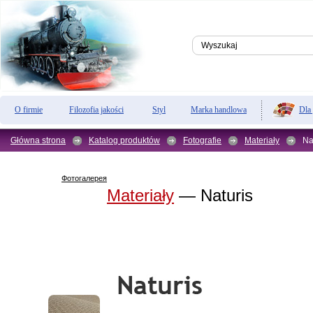
Dla
O firmie
Filozofia jakości
Styl
Marka handlowa
Główna strona
Katalog produktów
Fotografie
Materiały
Na
Фотогалерея
Materiały
— Naturis