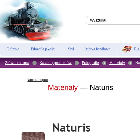
Dla
O firmie
Filozofia jakości
Styl
Marka handlowa
Główna strona
Katalog produktów
Fotografie
Materiały
Na
Фотогалерея
Materiały
— Naturis