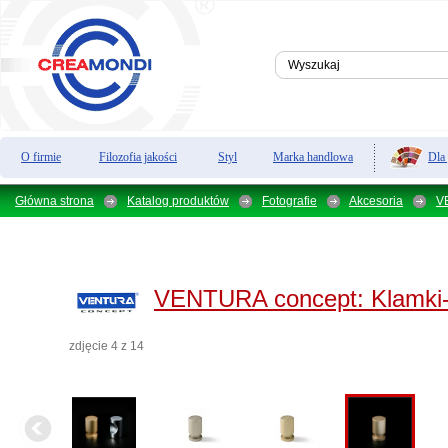
Dla
O firmie
Filozofia jakości
Styl
Marka handlowa
Główna strona
Katalog produktów
Fotografie
Akcesoria
V
VENTURA concept:
Klamki-
zdjęcie 4 z 14