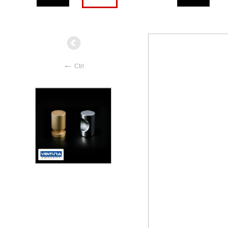
←
Ctrl