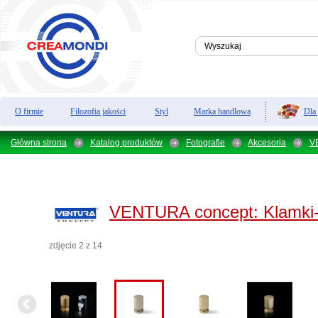
Dla
O firmie
Filozofia jakości
Styl
Marka handlowa
Główna strona
Katalog produktów
Fotografie
Akcesoria
V
VENTURA concept:
Klamki-
zdjęcie 2 z 14