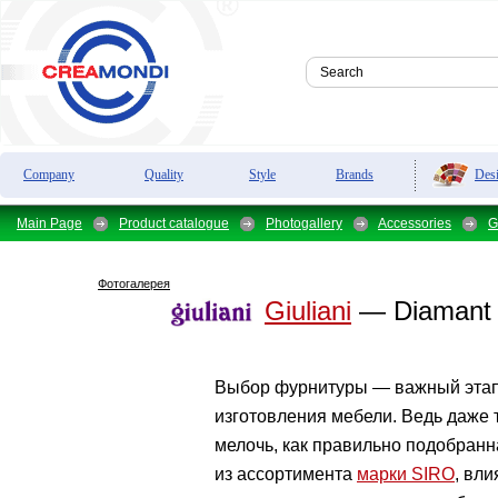
Des
Company
Quality
Style
Brands
Main Page
Product catalogue
Photogallery
Accessories
G
Фотогалерея
Giuliani
— Diamant
Выбор фурнитуры — важный этап
изготовления мебели. Ведь даже т
мелочь, как правильно подобранн
из ассортимента
марки SIRO
, вли