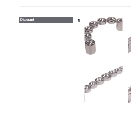
Diamant
8