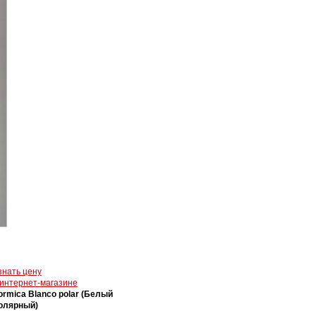
знать цену
 интернет-магазине
ormica Blanco polar (Белый
олярный)