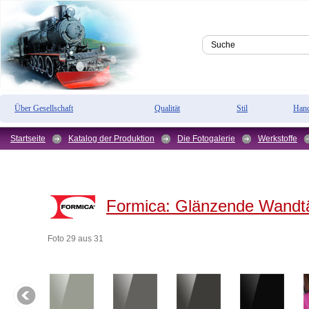
Über Gesellschaft
Qualität
Stil
Hand
Startseite
Katalog der Produktion
Die Fotogalerie
Werkstoffe
Formica:
Glänzende Wandtä
Foto 29 aus 31