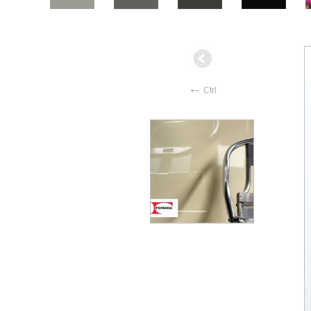
←
Ctrl