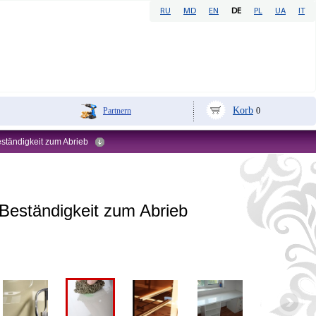
RU
MD
EN
DE
PL
UA
IT
Korb
Partnern
0
ständigkeit zum Abrieb
Beständigkeit zum Abrieb