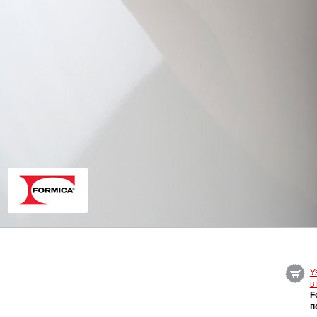
У
в
F
п