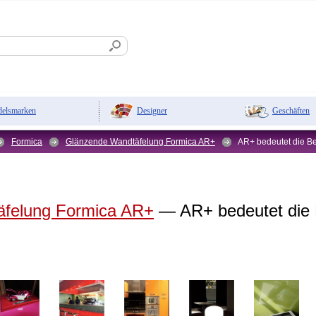
Designer
Geschäften
elsmarken
Formica
Glänzende Wandtäfelung Formica AR+
AR+ bedeutet die Be
felung Formica AR+
— AR+ bedeutet die 