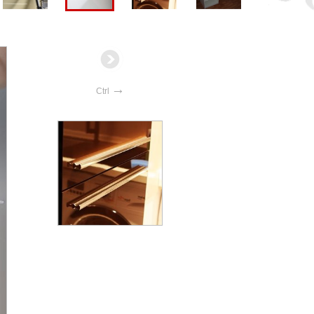
→
Ctrl