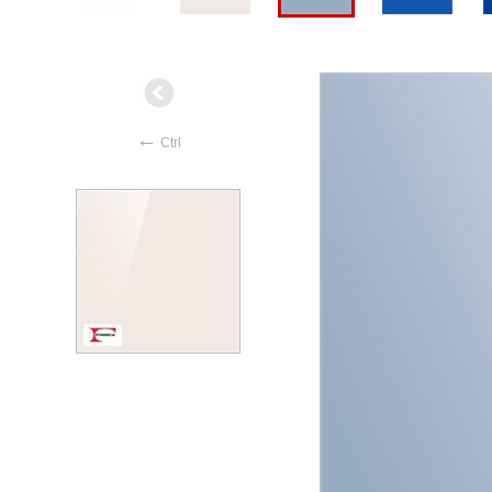
←
Ctrl