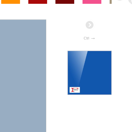
→
Ctrl