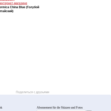
 интернет-магазине
ormica China Blue (Голубой
итайский)
Поделиться с друзьями
ok
Abonnement für die Skizzen und Fotos