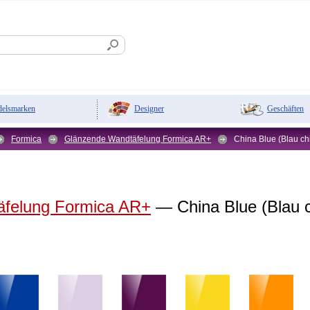
Designer
Geschäften
elsmarken
Formica
Glänzende Wandtäfelung Formica AR+
China Blue (Blau ch
felung Formica AR+
— China Blue (Blau c