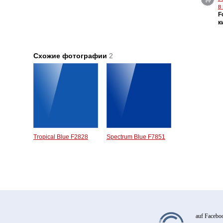
в
F
к
Схожие фотографии
2
Tropical Blue F2828
Spectrum Blue F7851
auf Facebo