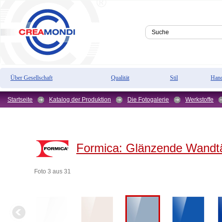
Über Gesellschaft
Qualität
Stil
Hand
Startseite
Katalog der Produktion
Die Fotogalerie
Werkstoffe
Formica:
Glänzende Wandtä
Foto 3 aus 31