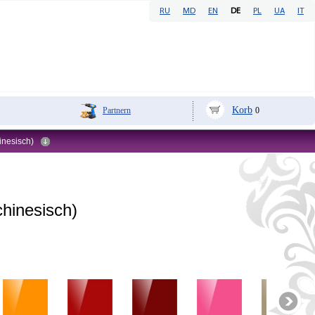
RU
MD
EN
DE
PL
UA
IT
Korb
Partnern
0
inesisch)
hinesisch)