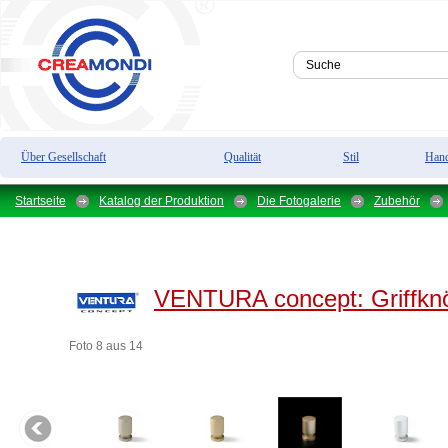
Über Gesellschaft
Qualität
Stil
Hand
Startseite
Katalog der Produktion
Die Fotogalerie
Zubehör
VENTURA concept:
Griffkn
Foto 8 aus 14