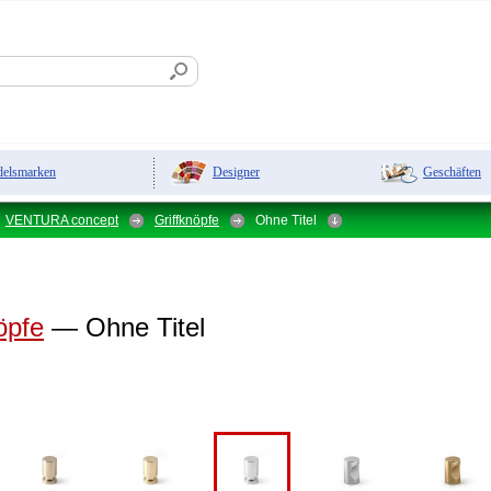
Designer
Geschäften
elsmarken
VENTURA concept
Griffknöpfe
Ohne Titel
öpfe
— Ohne Titel