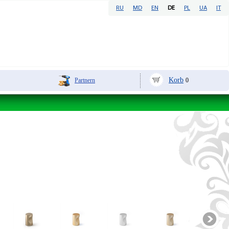
RU
MD
EN
DE
PL
UA
IT
Korb
Partnern
0