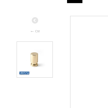
←
Ctrl