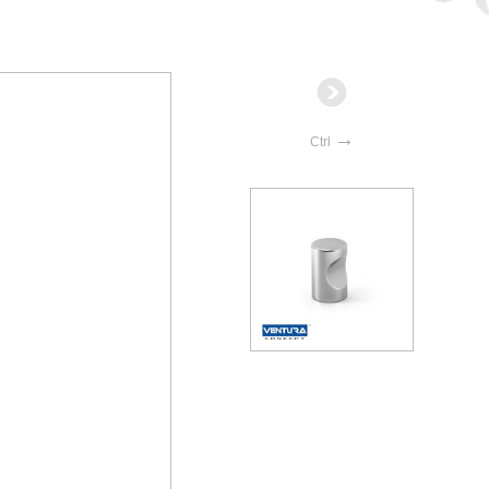
→
Ctrl