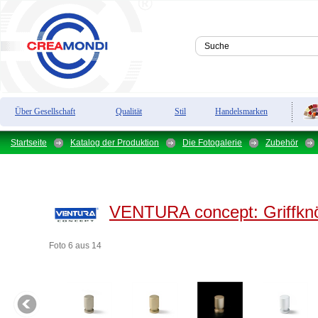
Über Gesellschaft
Qualität
Stil
Handelsmarken
Startseite
Katalog der Produktion
Die Fotogalerie
Zubehör
VENTURA concept:
Griffkn
Foto 6 aus 14