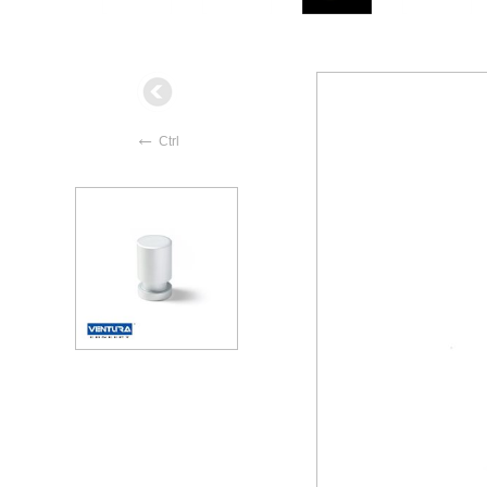
←
Ctrl