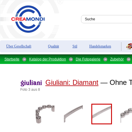
Über Gesellschaft
Qualität
Stil
Handelsmarken
Startseite
Katalog der Produktion
Die Fotogalerie
Zubehör
Giuliani:
Diamant
— Ohne Ti
Foto 3 aus 8