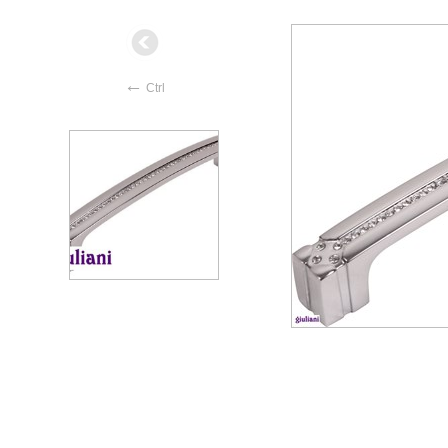
←
Ctrl