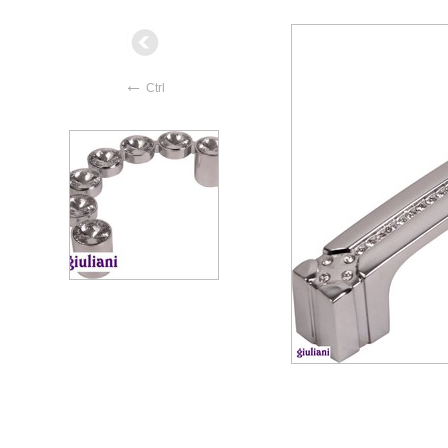
←
Ctrl