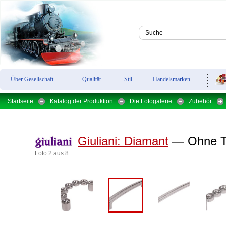
Über Gesellschaft
Qualität
Stil
Handelsmarken
Startseite
Katalog der Produktion
Die Fotogalerie
Zubehör
Giuliani:
Diamant
— Ohne Ti
Foto 2 aus 8