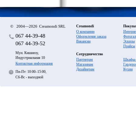
©
2004—2026 Creamondi SRL
Creamondi
Покупа
О компании
Интерне
067
44-39-48
Оформление заказа
Фотогал
Вакансии
Эскизы
067
44-39-52
Прайсы
Мун. Кишинэу,
Сотрудничество
Индустриальная 10
Партнерам
Шкафы-
Контактная информация
Магазинам
Гардеро
Дизайнерам
Кухни
Пн-Пт: 10:00–15:00,
Сб-Вс - выходной