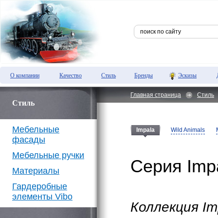
О компании
Качество
Стиль
Бренды
Эскизы
Главная страница
Стиль
Стиль
Мебельные
Wild Animals
Impala
фасады
Мебельные ручки
Серия Imp
Материалы
Гардеробные
элементы Vibo
Коллекция I