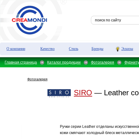
О компании
Качество
Стиль
Бренды
Эскизы
Главная страница
Каталог продукции
Фотогалерея
Фурнит
Фотогалерея
SIRO
— Leather col
Ручки серии Leather отделаны искусственно
кожи смягчают холодный блеск металлическо