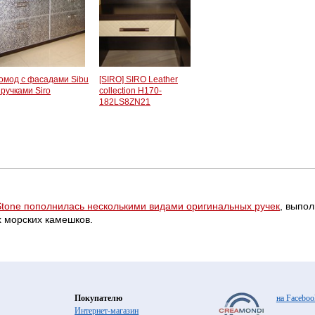
омод с фасадами Sibu
[SIRO] SIRO Leather
 ручками Siro
collection H170-
182LS8ZN21
Stone пополнилась несколькими видами оригинальных ручек
, выпол
 морских камешков.
Покупателю
на Faceboo
Интернет-магазин