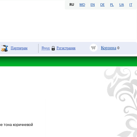
RU
MD
EN
DE
PL
UA
IT
Корзина
Партнерам
Вход
Регистрация
0
ые тона коричневой