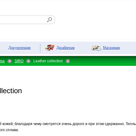
Дизайнерам
Магазинам
Документация
ура
SIRO
Leather collection
lection
й кожей, благодаря чему смотрятся очень дорого и при этом сдержанно. Тепл
го сплава.