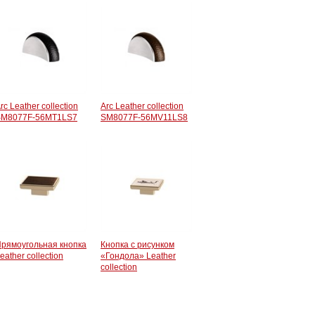
rc Leather collection
Arc Leather collection
SM8077F-56MT1LS7
SM8077F-56MV11LS8
рямоугольная кнопка
Кнопка с рисунком
eather collection
«Гондола» Leather
collection