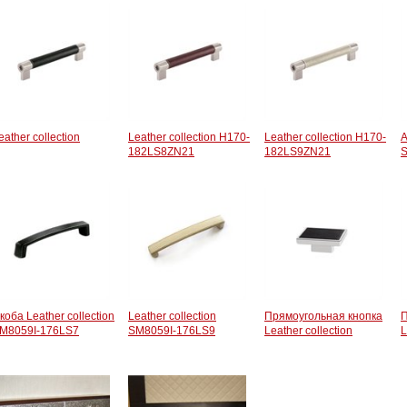
eather collection
Leather collection H170-
Leather collection H170-
A
182LS8ZN21
182LS9ZN21
коба Leather collection
Leather collection
Прямоугольная кнопка
П
M8059I-176LS7
SM8059I-176LS9
Leather collection
L