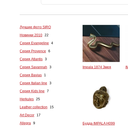
Лучшие фото SIRO
Новинки 2010
22
Серия Evangeline
4
Серия Provence
6
Серия Atlantis
3
Серия Savannah
3
Impala 1874 Змея
I
Серия Bavias
1
Серия Italian line
3
Серия Kids line
7
Herkules
25
Leather collection
15
Art Decor
17
Allegra
9
Будда IMPALA H099