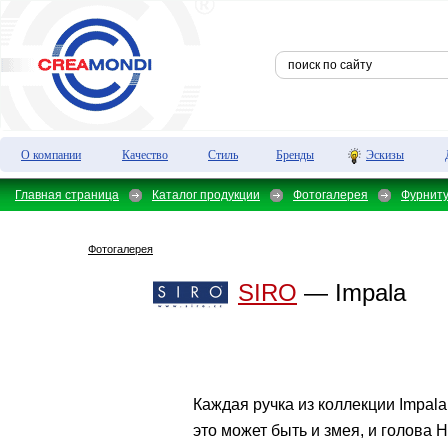
О компании
Качество
Стиль
Бренды
Эскизы
Главная страница
Каталог продукции
Фотогалерея
Фурнит
Фотогалерея
SIRO
— Impala
Каждая ручка из коллекции Impal
это может быть и змея, и голова