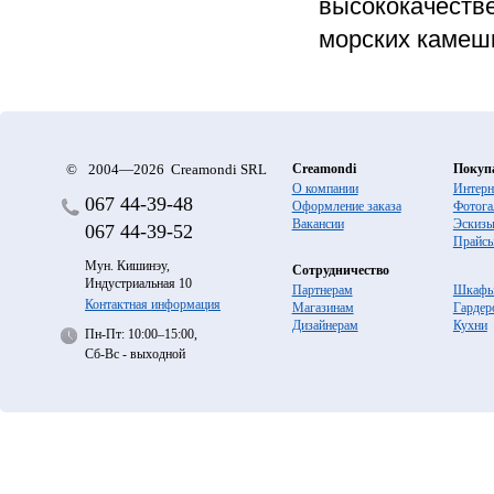
высококачестве
морских камеш
©
2004—2026 Creamondi SRL
Creamondi
Покуп
О компании
Интерн
067
44-39-48
Оформление заказа
Фотога
Вакансии
Эскиз
067
44-39-52
Прайс
Мун. Кишинэу,
Сотрудничество
Индустриальная 10
Партнерам
Шкафы
Контактная информация
Магазинам
Гардер
Дизайнерам
Кухни
Пн-Пт: 10:00–15:00,
Сб-Вс - выходной