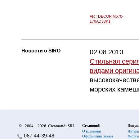
ART DECOR M570-
170AD33K1
Новости о SIRO
02.08.2010
Стильная серия
видами оригин
высококачестве
морских камеш
©
2004—2026 Creamondi SRL
Creamondi
Покуп
О компании
Интерн
067
44-39-48
Оформление заказа
Фотога