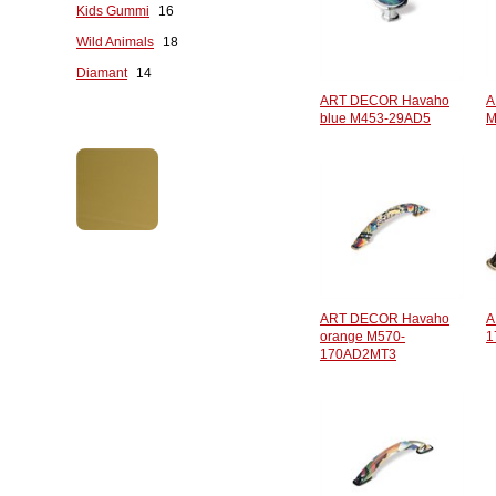
Kids Gummi
16
Wild Animals
18
Diamant
14
ART DECOR Havaho
A
blue M453-29AD5
M
ART DECOR Havaho
A
orange M570-
1
170AD2MT3