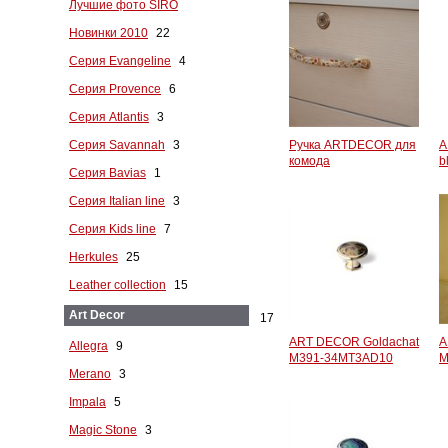
Лучшие фото SIRO
Новинки 2010
22
Серия Evangeline
4
Серия Provence
6
Серия Atlantis
3
Серия Savannah
3
Ручка ARTDECOR для
A
комода
b
Серия Bavias
1
Серия Italian line
3
Серия Kids line
7
Herkules
25
Leather collection
15
Art Decor
17
ART DECOR Goldachat
A
Allegra
9
M391-34MT3AD10
M
Merano
3
Impala
5
Magic Stone
3