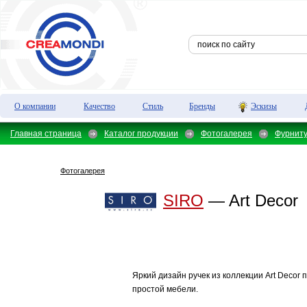
О компании
Качество
Стиль
Бренды
Эскизы
Главная страница
Каталог продукции
Фотогалерея
Фурнит
Фотогалерея
SIRO
— Art Decor
Яркий дизайн ручек из коллекции Art Decor
простой мебели.