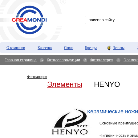
О компании
Качество
Стиль
Бренды
Эскизы
Главная страница
Каталог продукции
Фотогалерея
Элемен
Фотогалерея
Элементы
— HENYO
Керамические ножи
Основные преимущест
-Гигиеничность и хим