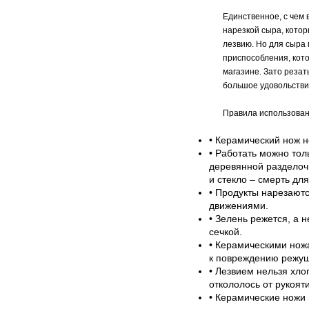
Единственное, с чем
нарезкой сыра, кото
лезвию. Но для сыра 
приспособления, кот
магазине. Зато резат
большое удовольстви
Правила использован
• Керамический нож н
• Работать можно тол
деревянной разделоч
и стекло – смерть дл
• Продукты нарезают
движениями.
• Зелень режется, а 
сечкой.
• Керамическими ножа
к повреждению режущ
• Лезвием нельзя хло
откололось от рукояти
• Керамические ножи