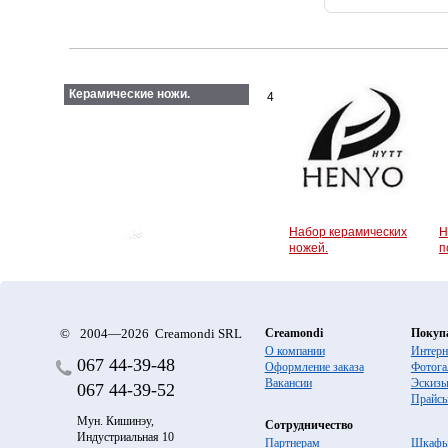
Керамические ножи.
4
Набор керамических
Н
ножей.
п
©
2004—2026 Creamondi SRL
Creamondi
Покуп
О компании
Интерн
067
44-39-48
Оформление заказа
Фотога
Вакансии
Эскиз
067
44-39-52
Прайс
Мун. Кишинэу,
Сотрудничество
Индустриальная 10
Партнерам
Шкафы