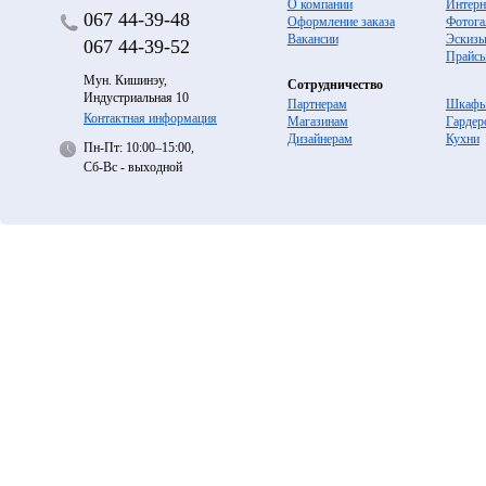
О компании
Интерн
067
44-39-48
Оформление заказа
Фотога
Вакансии
Эскиз
067
44-39-52
Прайс
Мун. Кишинэу,
Сотрудничество
Индустриальная 10
Партнерам
Шкафы
Контактная информация
Магазинам
Гардер
Дизайнерам
Кухни
Пн-Пт: 10:00–15:00,
Сб-Вс - выходной