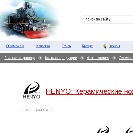
О компании
Качество
Стиль
Бренды
Эскизы
Главная страница
Каталог продукции
Фотогалерея
Элемен
HENYO:
Керамические но
фотография 4 из 4