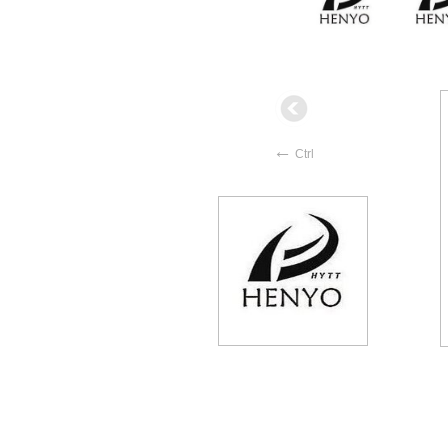
←
Ctrl