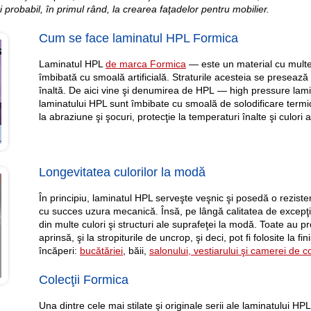
i probabil, în primul rând, la crearea faţadelor pentru mobilier.
Cum se face laminatul HPL Formicа
Laminatul HPL
de marca Formicа
— este un material cu multe s
îmbibată cu smoală artificială. Straturile acesteia se preseaz
înaltă. De aici vine şi denumirea de HPL — high pressure lamin
laminatului HPL sunt îmbibate cu smoală de solodificare term
la abraziune şi şocuri, protecţie la temperaturi înalte şi culori
Longevitatea culorilor la modă
În principiu, laminatul HPL serveşte veşnic şi posedă o rezisten
cu succes uzura mecanică. Însă, pe lângă calitatea de excepţ
din multe culori şi structuri ale suprafeţei la modă. Toate au pro
aprinsă, şi la stropiturile de uncrop, şi deci, pot fi folosite la f
încăperi:
bucătăriei
, băii,
salonului, vestiarului şi camerei de co
Colecţii Formicа
Una dintre cele mai stilate şi originale serii ale laminatului HP