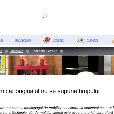
Designeri
Magazine
iţe
Documentaţie
ul
Materiale
Laminatul Formica
ica: originalul nu se supune timpului
are nu cunosc meşteşugul de mobilier consideră că laminatul este un înlo
i nu-şi închipuie, cât de multifuncţional este acest material, care oferă li