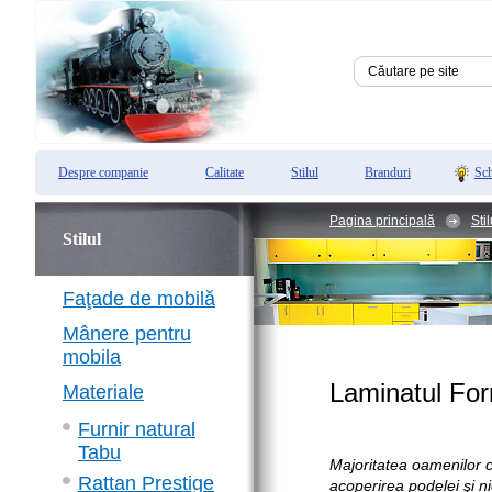
Despre companie
Calitate
Stilul
Branduri
Sch
Pagina principală
Stil
Stilul
Faţade de mobilă
Mânere pentru
mobila
Laminatul Form
Materiale
Furnir natural
Tabu
Majoritatea oamenilor c
Rattan Prestige
acoperirea podelei şi nic