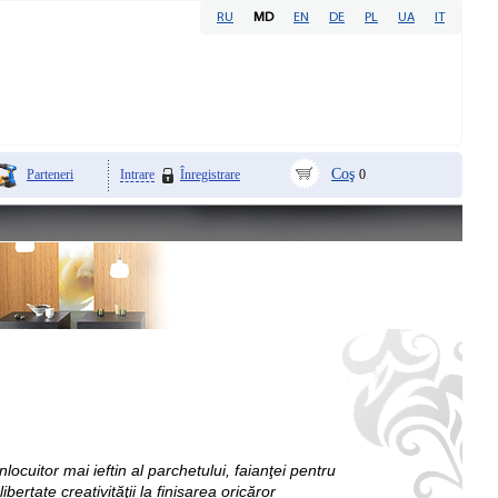
RU
MD
EN
DE
PL
UA
IT
Coş
Parteneri
Intrare
Înregistrare
0
cuitor mai ieftin al parchetului, faianţei pentru
bertate creativităţii la finisarea oricăror