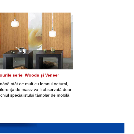
ourile seriei Woods şi Veneer
ănă atât de mult cu lemnul natural,
iferenţa de masiv va fi observată doar
chiul specialistului tâmplar de mobilă.