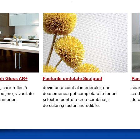
igh Gloss AR+
Facturile ondulate Sculpted
Pan
, care reflectă
devin un accent al interierului, dar
seam
eţime, vivacitate
deasemenea pot completa alte tonuri
ca d
 interier.
şi texturi pentru a crea combinaţii
de o
de culori şi facturi incredibile.