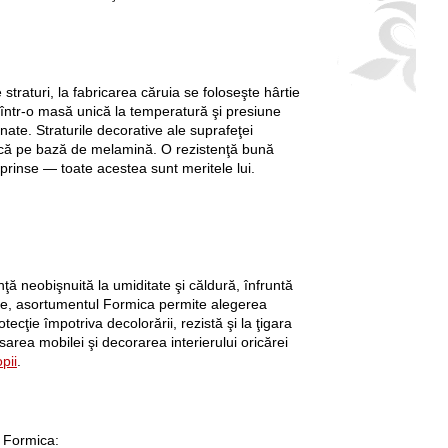
traturi, la fabricarea căruia se foloseşte hârtie
ă într-o masă unică la temperatură şi presiune
ate. Straturile decorative ale suprafeţei
ică pe bază de melamină. O rezistenţă bună
 aprinse — toate acestea sunt meritele lui.
ţă neobişnuită la umiditate şi căldură, înfruntă
ie, asortumentul Formicа permite alegerea
tecţie împotriva decolorării, rezistă şi la ţigara
inisarea mobilei şi decorarea interierului oricărei
pii
.
L Formicа: