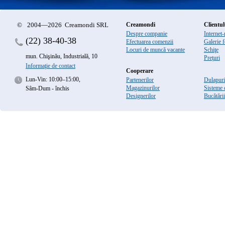
©
2004—2026 Creamondi SRL
Creamondi
Clientul
Despre companie
Internet
(22)
38-40-38
Efectuarea comenzii
Galerie f
Locuri de muncă vacante
Schiţe
mun. Chişinău, Industrială, 10
Preţuri
Informaţie de contact
Cooperare
Lun-Vin: 10:00–15:00,
Partenerilor
Dulapuri 
Magazinurilor
Sisteme 
Sâm-Dum - închis
Designerilor
Bucătării