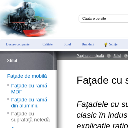
Despre companie
Calitate
Stilul
Branduri
Schiţe
Pagina principală
Stilul
Stilul
Faţade de mobilă
Faţade cu 
Faţade cu ramă
MDF
Faţade cu ramă
Faţadele cu s
din aluminiu
clasic în indus
Faţade cu
suprafaţă netedă
explicaţie raţi