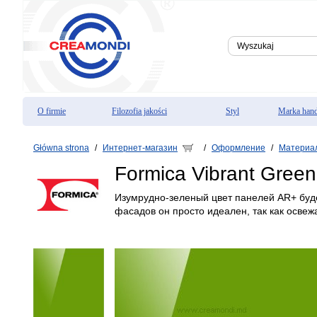
O firmie
Filozofia jakości
Styl
Marka han
Główna strona
Интернет-магазин
Оформление
Материа
/
/
/
Formica Vibrant Gree
Изумрудно-зеленый цвет панелей AR+ буде
фасадов он просто идеален, так как освеж