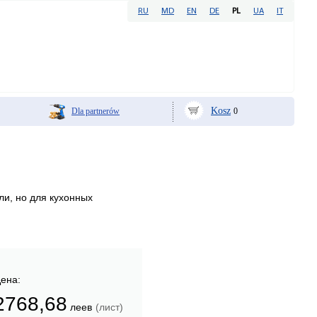
RU
MD
EN
DE
PL
UA
IT
Kosz
Dla partnerów
0
и, но для кухонных
ена:
2768,68
леев
(лист)