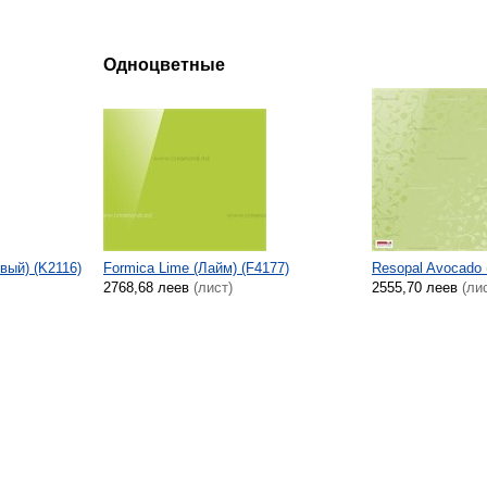
Одноцветные
вый) (K2116)
Formica Lime (Лайм) (F4177)
Resopal Avocado 
2768,68 леев
(лист)
2555,70 леев
(ли