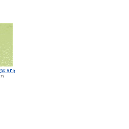
(0618 PI)
ст)