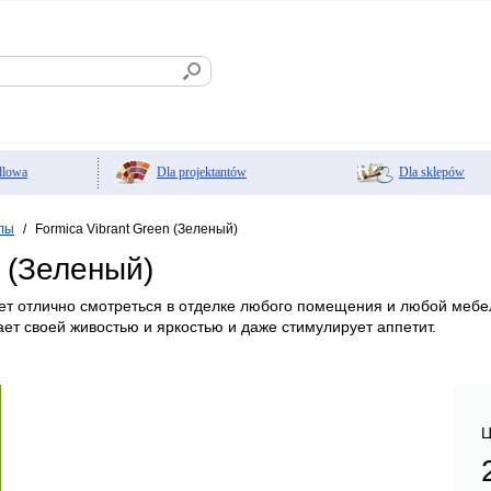
Dla projektantów
Dla sklepów
dlowa
лы
Formica Vibrant Green (Зеленый)
/
n (Зеленый)
т отлично смотреться в отделке любого помещения и любой мебел
ает своей живостью и яркостью и даже стимулирует аппетит.
Ц