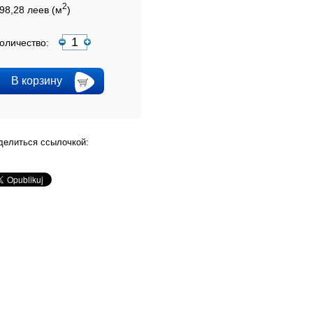
2
98,28 леев (м
)
оличество:
делиться ссылочкой: