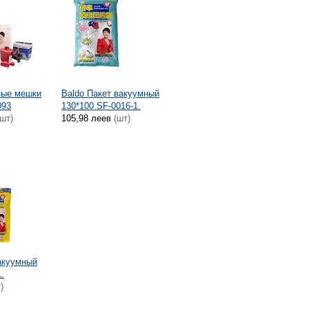
ные мешки
Baldo Пакет вакуумный
093
130*100 SF-0016-1.
(шт)
105,98 леев
(шт)
акуумный
.
)