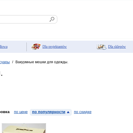
Dla projektantów
Dla sklepów
dlowa
ссуары
Вакуумные мешки для одежды.
/
.
ровка
по цене
по популярности
по скидке