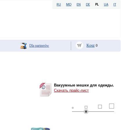
RU
MD
EN
DE
PL
UA
IT
Kosz
Dla partnerów
0
Вакуумные мешки для одежды.
Скачать прайс-лист