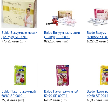
Baldo Вакуумные мешки
Baldo Вакуумные мешки
Baldo Вакуум
(12штук) SF-0091.
(16штук) SF-0092.
(18штук) SF-0
775,21 леев
(шт)
929,15 леев
(шт)
1022,62 леев
Baldo Пакет вакуумный
Baldo Пакет вакуумный
Baldo Пакет в
60*80 SF-0010-1.
50*70 SF-0007-1.
40*60 SF-004-1
75,84 леев
(шт)
69,22 леев
(шт)
48,36 леев
(шт