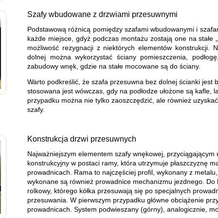
Szafy wbudowane z drzwiami przesuwnymi
Podstawową różnicą pomiędzy szafami wbudowanymi i szafami 
każde miejsce, gdyż podczas montażu zostają one na stałe „w
możliwość rezygnacji z niektórych elementów konstrukcji. Na
dolnej można wykorzystać ściany pomieszczenia, podłogę
zabudowy wnęk, gdzie na stałe mocowane są do ściany.
Warto podkreślić, że szafa przesuwna bez dolnej ścianki jest
stosowana jest wówczas, gdy na podłodze ułożone są kafle, l
przypadku można nie tylko zaoszczędzić, ale również uzyskać
szafy
.
Konstrukcja drzwi przesuwnych
Najważniejszym elementem szafy wnękowej, przyciągającym
konstrukcyjny w postaci ramy, która utrzymuje płaszczyznę ma
prowadnicach. Rama to najczęściej profil, wykonany z metalu,
wykonane są również prowadnice mechanizmu jezdnego. Do 
rolkowy, którego kółka przesuwają się po specjalnych prowadn
przesuwania. W pierwszym przypadku główne obciążenie przy
prowadnicach. System podwieszany (górny), analogicznie, mo