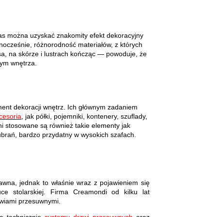
zas można uzyskać znakomity efekt dekoracyjny
dnocześnie, różnorodność materiałów, z których
, na skórze i lustrach kończąc — powoduje, że
nym wnętrza
.
ement dekoracji wnętrz. Ich głównym zadaniem
cesoria
, jak półki, pojemniki, kontenery, szuflady,
eni stosowane są również takie elementy jak
ubrań, bardzo przydatny w wysokich szafach
.
wna, jednak to właśnie wraz z pojawieniem się
e stolarskiej. Firma Creamondi od kilku lat
zwiami przesuwnymi.
e technicznie
systemy drzwi przesuwnych
oraz