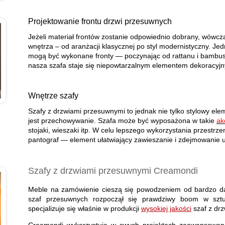
Projektowanie frontu drzwi przesuwnych
Jeżeli materiał frontów zostanie odpowiednio dobrany, wówc
wnętrza – od aranżacji klasycznej po styl modernistyczny. Je
mogą być wykonane fronty — poczynając od rattanu i bambusa
nasza szafa staje się niepowtarzalnym elementem dekoracyj
Wnętrze szafy
Szafy z drzwiami przesuwnymi to jednak nie tylko stylowy el
jest przechowywanie. Szafa może być wyposażona w takie
ak
stojaki, wieszaki itp. W celu lepszego wykorzystania przestrz
pantograf — element ułatwiający zawieszanie i zdejmowanie 
Szafy z drzwiami przesuwnymi Creamondi
Meble na zamówienie cieszą się powodzeniem od bardzo da
szaf przesuwnych rozpoczął się prawdziwy boom w sztuc
specjalizuje się właśnie w produkcji
wysokiej jakości
szaf z dr
Creamondi wykorzystuje w swych projektach zaawansowan