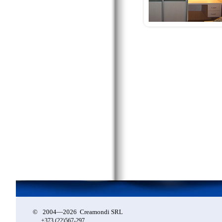
©
2004—2026 Creamondi SRL
+373 (22)
567-297