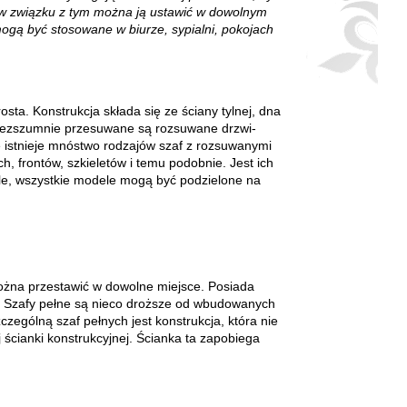
 w związku z tym można ją ustawić w dowolnym
ogą być stosowane w biurze, sypialni, pokojach
sta. Konstrukcja składa się ze ściany tylnej, dna
ie bezszumnie przesuwane są rozsuwane drzwi-
ie istnieje mnóstwo rodzajów szaf z rozsuwanymi
h, frontów, szkieletów i temu podobnie. Jest ich
góle, wszystkie modele mogą być podzielone na
 można przestawić w dowolne miejsce. Posiada
o. Szafy pełne są nieco droższe od wbudowanych
zególną szaf pełnych jest konstrukcja, która nie
ścianki konstrukcyjnej. Ścianka ta zapobiega