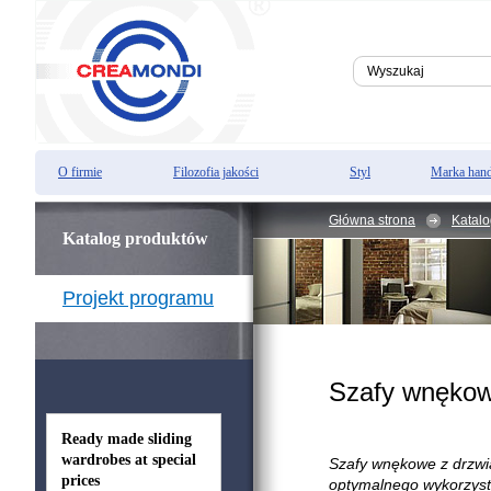
O firmie
Filozofia jakości
Styl
Marka han
Główna strona
Katalo
Katalog produktów
Projekt programu
Szafy wnękow
Ready made sliding
wardrobes at special
Szafy wnękowe z drzwi
prices
optymalnego wykorzysta