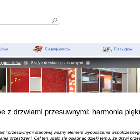
Dla projektantów
Dla sklepów
dlowa
g produktów
Szafy z drzwiami przesuwnymi
e z drzwiami przesuwnymi: harmonia pięk
ami przesuwnymi stanowią ważny element wyposażenia współczesnego 
nia przestrzeni. Cel ten udało się osiągnąć dzięki temu, że drzwi prz