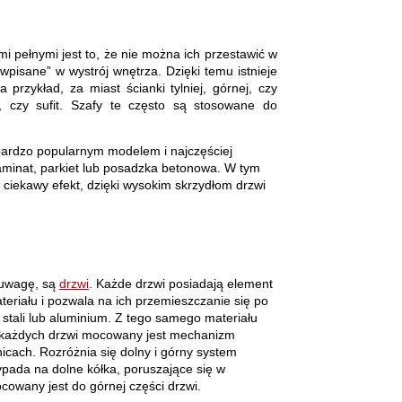
pełnymi jest to, że nie można ich przestawić w
pisane” w wystrój wnętrza. Dzięki temu istnieje
 przykład, za miast ścianki tylniej, górnej, czy
, czy sufit. Szafy te często są stosowane do
 bardzo popularnym modelem i najczęściej
aminat, parkiet lub posadzka betonowa. W tym
 ciekawy efekt, dzięki wysokim skrzydłom drzwi
 uwagę, są
drzwi
. Każde drzwi posiadają element
teriału i pozwala na ich przemieszczanie się po
 stali lub aluminium. Z tego samego materiału
każdych drzwi mocowany jest mechanizm
icach. Rozróżnia się dolny i górny system
pada na dolne kółka, poruszające się w
cowany jest do górnej części drzwi
.