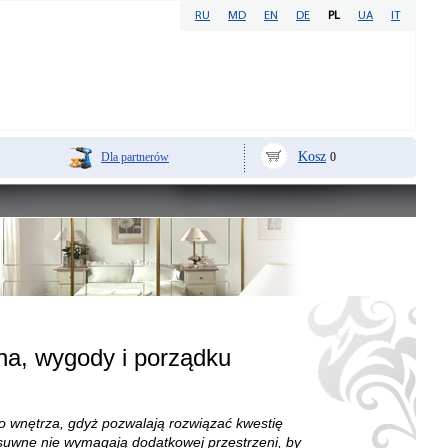
RU
MD
EN
DE
PL
UA
IT
Kosz
Dla partnerów
0
na, wygody i porządku
wnętrza, gdyż pozwalają rozwiązać kwestię
esuwne nie wymagają dodatkowej przestrzeni, by