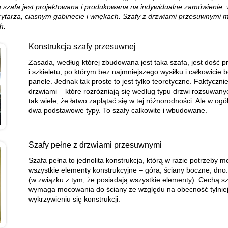
a szafa jest projektowana i produkowana na indywidualne zamówienie,
orytarza, ciasnym gabinecie i wnękach. Szafy z drzwiami przesuwnymi m
h.
Konstrukcja szafy przesuwnej
Zasada, według której zbudowana jest taka szafa, jest dość pro
i szkieletu, po którym bez najmniejszego wysiłku i całkowic
panele. Jednak tak proste to jest tylko teoretyczne. Faktyczn
drzwiami – które rozróżniają się według typu drzwi rozsuwanyc
tak wiele, że łatwo zaplątać się w tej różnorodności. Ale w o
dwa podstawowe typy. To szafy całkowite i wbudowane.
Szafy pełne z drzwiami przesuwnymi
Szafa pełna to jednolita konstrukcja, którą w razie potrzeby
wszystkie elementy konstrukcyjne – góra, ściany boczne, dn
(w związku z tym, że posiadają wszystkie elementy). Cechą szc
wymaga mocowania do ściany ze względu na obecność tylniej 
wykrzywieniu się konstrukcji.