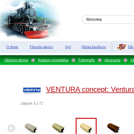
Dla
O firmie
Filozofia jakości
Styl
Marka handlowa
Główna strona
Katalog produktów
Fotografie
Akcesoria
V
VENTURA concept:
Ventur
zdjęcie 3 z 72