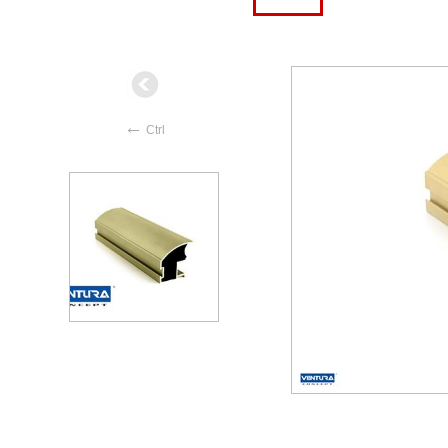
←
Ctrl