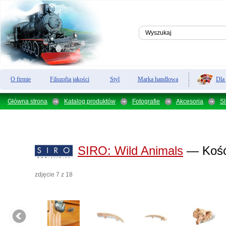
Dla
O firmie
Filozofia jakości
Styl
Marka handlowa
Główna strona
Katalog produktów
Fotografie
Akcesoria
S
SIRO:
Wild Animals
— Kość
zdjęcie 7 z 18