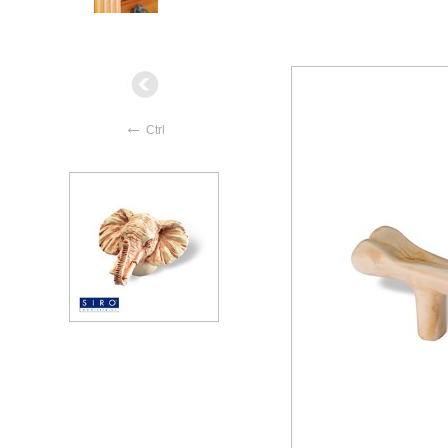
←
Ctrl