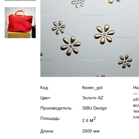
Код:
flower_gol
На
— 
Цвет:
Золото AZ
об
во
Производитель:
SIBU Design
те
пл
Площадь:
2
м
2.6
Длина:
2600 мм