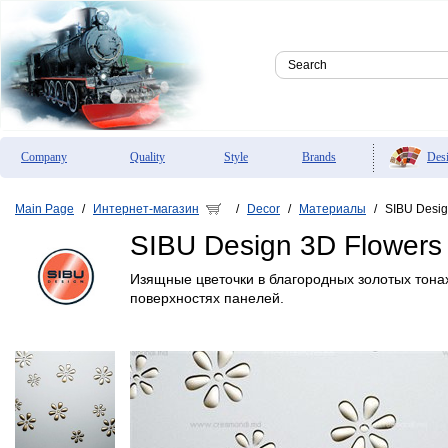
Des
Company
Quality
Style
Brands
Main Page
Интернет-магазин
Decor
Материалы
SIBU Desig
/
/
/
/
SIBU Design 3D Flowers
Изящные цветочки в благородных золотых тон
поверхностях панелей.