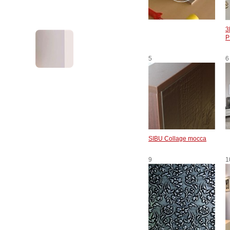
3
P
5
6
SIBU Collage mocca
9
1