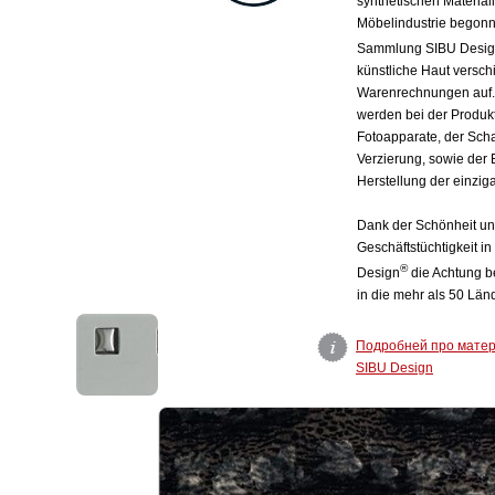
synthetischen Materiali
Möbelindustrie begonn
Sammlung SIBU Desi
künstliche Haut versc
Warenrechnungen auf. 
werden bei der Produkti
Fotoapparate, der Sch
Verzierung, sowie der 
Herstellung der einzig
Dank der Schönheit und
Geschäftstüchtigkeit i
®
Design
die Achtung be
in die mehr als 50 Länd
Подробней про мате
SIBU Design