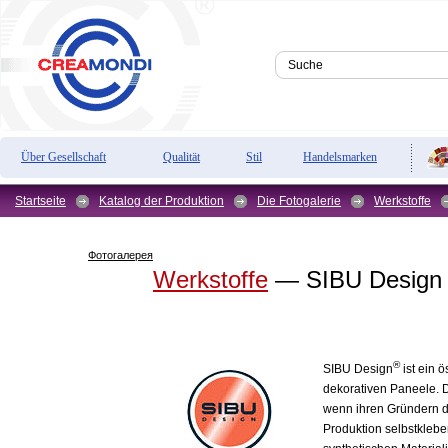
Über Gesellschaft
Qualität
Stil
Handelsmarken
Startseite
Katalog der Produktion
Die Fotogalerie
Werkstoffe
Фотогалерея
Werkstoffe
— SIBU Design
®
SIBU Design
ist ein ö
dekorativen Paneele. D
wenn ihren Gründern d
Produktion selbstkleb