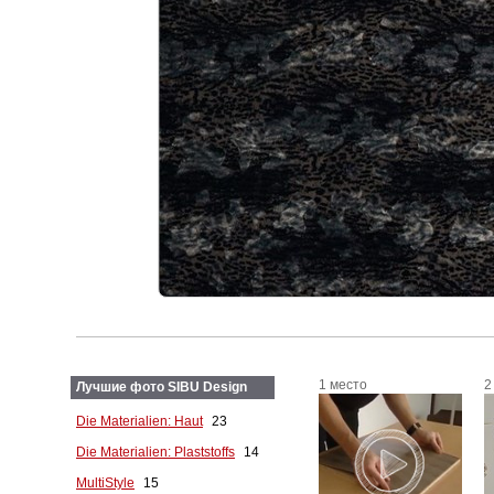
1 место
2
Лучшие фото SIBU Design
Die Materialien: Haut
23
Die Materialien: Plaststoffs
14
MultiStyle
15