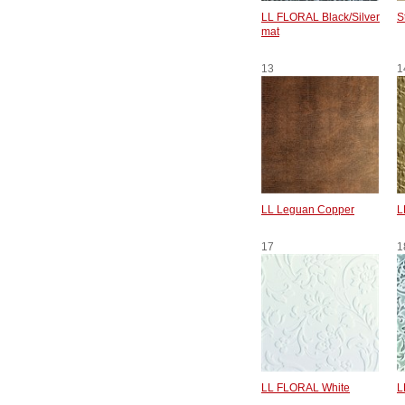
LL FLORAL Black/Silver
S
mat
13
1
LL Leguan Copper
L
17
1
LL FLORAL White
L